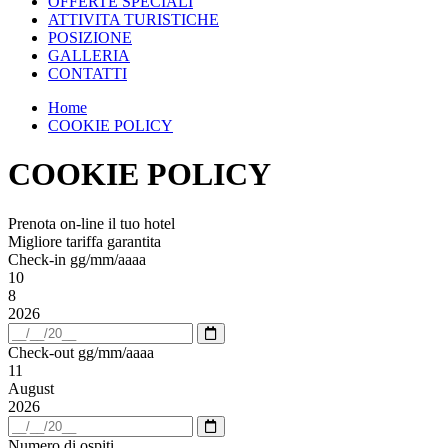
OFFERTE SPECIALI
ATTIVITA TURISTICHE
POSIZIONE
GALLERIA
CONTATTI
Home
COOKIE POLICY
COOKIE POLICY
Prenota on-line il tuo hotel
Migliore tariffa garantita
Check-in
gg/mm/aaaa
10
8
2026
Apri
calendario
Check-out
gg/mm/aaaa
11
August
2026
Apri
calendario
Numero di ospiti